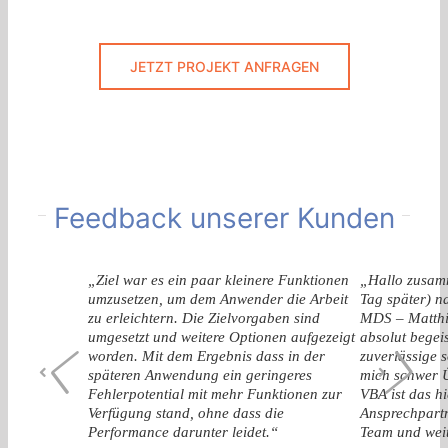
JETZT PROJEKT ANFRAGEN
Feedback unserer Kunden
„Ziel war es ein paar kleinere Funktionen
„Hallo zusamm
umzusetzen, um dem Anwender die Arbeit
Tag später) n
zu erleichtern. Die Zielvorgaben sind
MDS – Matthi
umgesetzt und weitere Optionen aufgezeigt
absolut begeis
worden. Mit dem Ergebnis dass in der
zuverlässige 
späteren Anwendung ein geringeres
mich schwer Ü
Fehlerpotential mit mehr Funktionen zur
VBA ist das hi
Verfügung stand, ohne dass die
Ansprechpartn
Performance darunter leidet.“
Team und weit