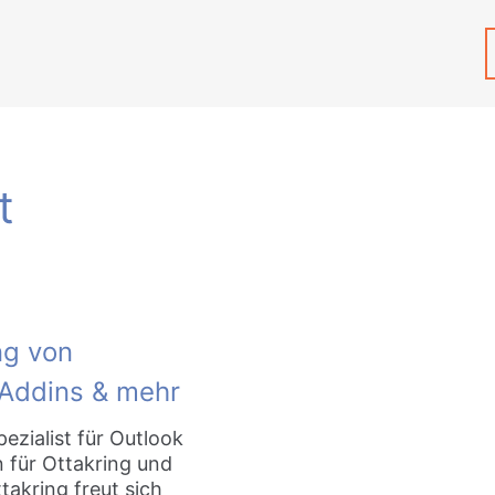
t
ng von
 Addins & mehr
pezialist für Outlook
 für Ottakring und
takring freut sich