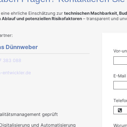
n eine ehrliche Einschätzung zur
technischen Machbarkeit, Bu
 Ablauf und potenziellen Risikofaktoren
– transparent und unv
artner:
ias Dünnweber
Vor-u
7 383 088
entwickler.de
E-Mai
Telefo
alitätsmanagement geprüft
Digitalisierung und Automatisierung
Worum