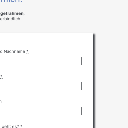
dgetrahmen,
erbindlich.
nd Nachname
*
l
*
n
 geht es?
*