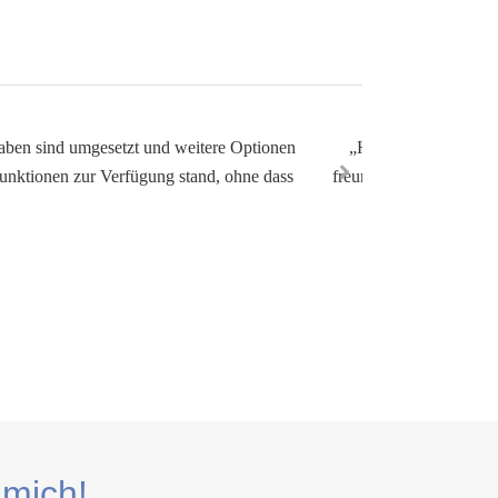
gaben sind umgesetzt und weitere Optionen
„Hallo zusammen, Ich
unktionen zur Verfügung stand, ohne dass
freundliche, zuverläss
 mich!