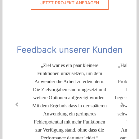
JETZT PROJEKT ANFRAGEN
Feedback unserer Kunden
„Ziel war es ein paar kleinere
„Hallo zus
Funktionen umzusetzen, um dem
(eine
Anwender die Arbeit zu erleichtern.
Problemlö
Die Zielvorgaben sind umgesetzt und
Dünnwe
weitere Optionen aufgezeigt worden.
begeistert. 
Mit dem Ergebnis dass in der späteren
sowie übe
Anwendung ein geringeres
schwer Übe
Fehlerpotential mit mehr Funktionen
VBA is
zur Verfügung stand, ohne dass die
Ansprech
Performance darunter leidet.“
ganzen Te