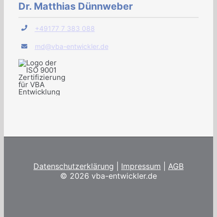
Dr. Matthias Dünnweber
+49177 7 383 088
md@vba-entwickler.de
Datenschutzerklärung
|
Impressum
|
AGB
©
2026 vba-entwickler.de