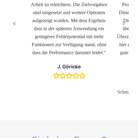
Arbeit zu erleichtern. Die Zielvorgaben
Problem
sind umgesetzt und weitere Optionen
Dünnweber
aufgezeigt worden. Mit dem Ergebnis
Die fre
dass in der späteren Anwendung ein
überrag
geringeres Fehlerpotential mit mehr
Überzeugt!
Funktionen zur Verfügung stand, ohne
hier mein
dass die Performance darunter leidet.“
gute dem
J. Göricke
Schmidt 