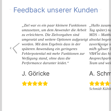
Feedback unserer Kunden
„Ziel war es ein paar kleinere Funktionen
„Hallo zusamm
umzusetzen, um dem Anwender die Arbeit
Tag später) n
zu erleichtern. Die Zielvorgaben sind
MDS – Matthi
umgesetzt und weitere Optionen aufgezeigt
absolut begeis
worden. Mit dem Ergebnis dass in der
zuverlässige 
späteren Anwendung ein geringeres
mich schwer Ü
Fehlerpotential mit mehr Funktionen zur
VBA ist das hi
Verfügung stand, ohne dass die
Ansprechpartn
Performance darunter leidet.“
Team und weit
J. Göricke
A. Schm
Schmidt Küh